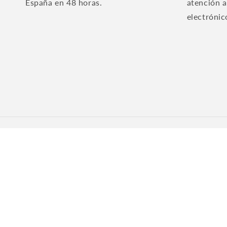
España en 48 horas.
atención a
electrónic
País/región
Idioma
Portugal | EUR €
Español
© 2026,
JOY
Tecnología de Shopify
Política de reembolso
Polític