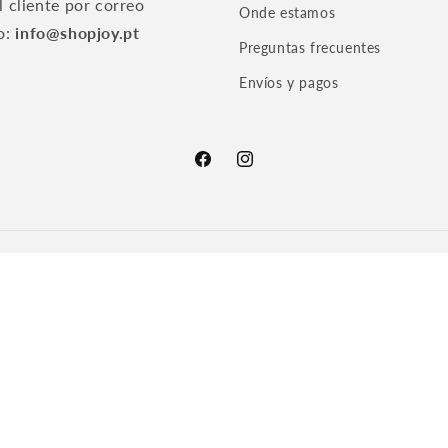
l cliente por correo
Onde estamos
o:
info@shopjoy.pt
Preguntas frecuentes
Envíos y pagos
Facebook
Instagram
a de privacidad
Términos del servicio
Política de envío
Información de co