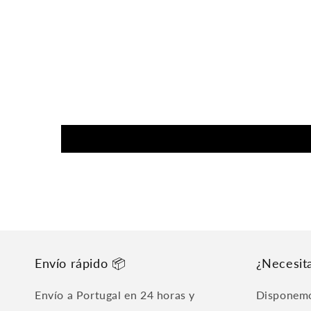
multimedia
1
en
una
ventana
modal
Envío rápido 📦
¿Necesit
Envío a Portugal en 24 horas y
Disponemo