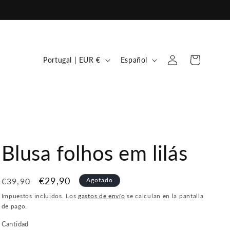
Iniciar
P
I
Carrito
Portugal | EUR €
Español
sesión
a
d
í
i
s
o
/
m
r
a
Blusa folhos em lilás
e
g
Precio
Precio
€29,90
€39,90
Agotado
i
habitual
de
Impuestos incluidos. Los
gastos de envío
se calculan en la pantalla
ó
de pago.
oferta
n
Cantidad
Cantidad