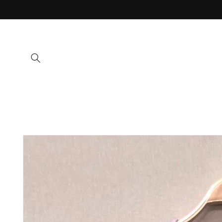
Ir
directamente
al contenido
Ir
directamente
a la
información
del producto