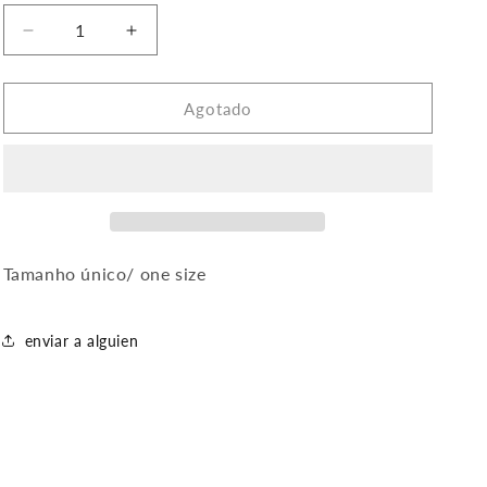
Reducir
Aumentar
cantidad
cantidad
para
para
Blusa
Blusa
Agotado
folhos
folhos
em
em
lilás
lilás
Tamanho único/ one size
enviar a alguien