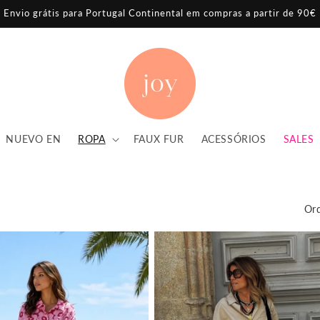
Envio grátis para Portugal Continental em compras a partir de 90€
NUEVO EN
ROPA
FAUX FUR
ACESSÓRIOS
SALES
Ord