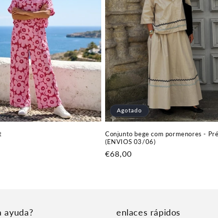
Agotado
t
Conjunto bege com pormenores - Pr
(ENVIOS 03/06)
Precio
€68,00
habitual
a ayuda?
enlaces rápidos