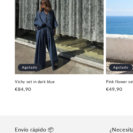
Agotado
Agotado
Vichy set in dark blue
Pink flower se
Precio
€84,90
Precio
€49,90
habitual
habitual
Envío rápido 📦
¿Necesit