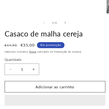
1
em
modal
Ab
c
m
de
1
/
6
2
e
Casaco de malha cereja
m
Preço
Preço
€35,00
Em promoção
€44,90
normal
de
Impostos incluídos.
Envio
calculado na finalização da compra.
saldo
Quantidade
Quantidade
Diminuir
Aumentar
a
a
quantidade
quantidade
de
de
Adicionar ao carrinho
Casaco
Casaco
de
de
malha
malha
cereja
cereja