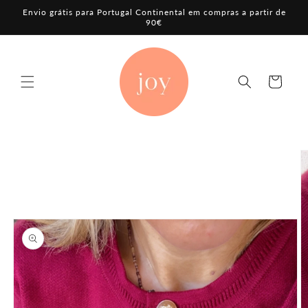
Saltar
Envio grátis para Portugal Continental em compras a partir de
para o
90€
conteúdo
Carrinho
Saltar para
a
informação
do produto