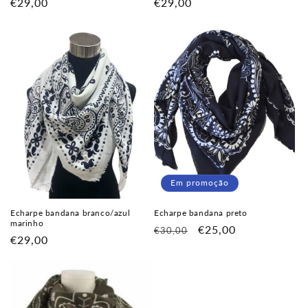
Preço
€29,00
Preço
€29,00
normal
normal
Em promoção
Echarpe bandana branco/azul
Echarpe bandana preto
marinho
Preço
Preço
€25,00
€30,00
Preço
€29,00
normal
de
normal
saldo