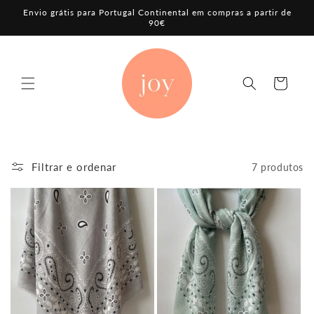
Saltar
Envio grátis para Portugal Continental em compras a partir de
para o
90€
conteúdo
Carrinho
Filtrar e ordenar
7 produtos