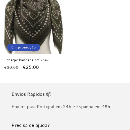
Em promoção
Echarpe bandana em khaki
Preço
Preço
€25,00
€30,00
normal
de
saldo
Envios Rápidos 📦
Envios para Portugal em 24h e Espanha em 48h.
Precisa de ajuda?