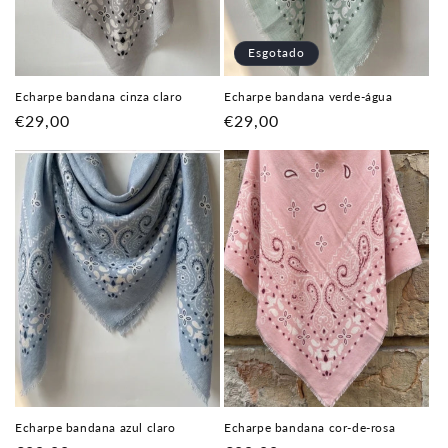
Esgotado
Echarpe bandana cinza claro
Echarpe bandana verde-água
Preço
€29,00
Preço
€29,00
normal
normal
Echarpe bandana azul claro
Echarpe bandana cor-de-rosa